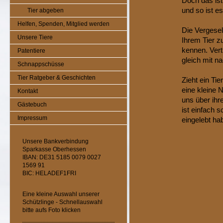
Doch das ist
und so ist e
Tier abgeben
Helfen, Spenden, Mitglied werden
Die Vergesel
Unsere Tiere
Ihrem Tier zu
kennen. Vert
Patentiere
gleich mit 
Schnappschüsse
Tier Ratgeber & Geschichten
Zieht ein Tie
eine kleine 
Kontakt
uns über ihre
Gästebuch
ist einfach 
Impressum
eingelebt ha
Unsere Bankverbindung
Sparkasse Oberhessen
IBAN: DE31 5185 0079 0027
1569 91
BIC: HELADEF1FRI
Eine kleine Auswahl unserer
Schützlinge - Schnellauswahl
bitte aufs Foto klicken