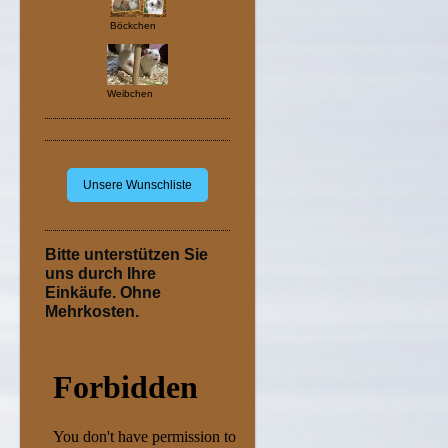
Böckchen
Weibchen
Unsere Wunschliste
Bitte unterstützen Sie
uns durch Ihre
Einkäufe. Ohne
Mehrkosten.