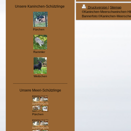
Unsere Kaninchen-Schützlinge
Druckversion
|
Sitemap
©Kaninchen-Meerschweinchen-Hilf
Bannerfoto:©Kaninchen-Meerschwe
Pärchen
Rammler
Weibchen
Unsere Meeri-Schützlinge
Pärchen