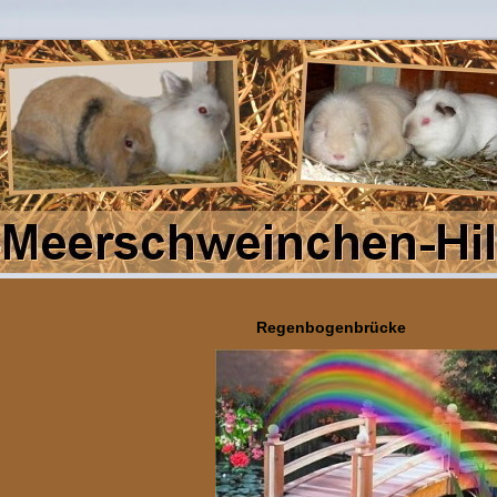
Regenbogenbrücke