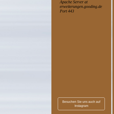
Besuchen Sie uns auch auf
Instagram